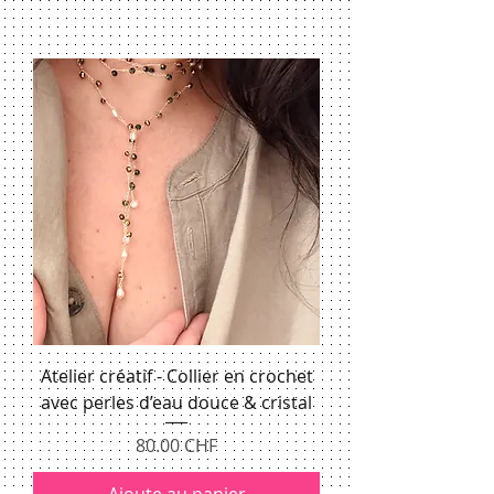
Atelier créatif - Collier en crochet
avec perles d’eau douce & cristal
Prix
80.00 CHF
Ajoute au panier