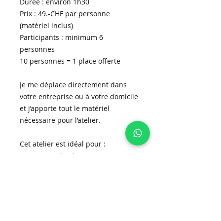
Durée : environ 1h30
Prix : 49.-CHF par personne
(matériel inclus)
Participants : minimum 6
personnes
10 personnes = 1 place offerte
Je me déplace directement dans
votre entreprise ou à votre domicile
et j’apporte tout le matériel
nécessaire pour l’atelier.
Cet atelier est idéal pour :
•⁠ ⁠une activité créative entre
collègues
•⁠ ⁠une soirée entre copines
•⁠ ⁠un anniversaire
•⁠ ⁠un moment ludique et créatif à
partager