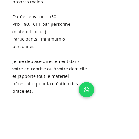
propres mains.
Durée : environ 1h30
Prix : 80.- CHF par personne
(matériel inclus)
Participants : minimum 6
personnes
Je me déplace directement dans
votre entreprise ou à votre domicile
et j’apporte tout le matériel
nécessaire pour la création des
bracelets.
Cet atelier est idéal pour :
•⁠ ⁠un moment de bien-être entre
collègues
•⁠ ⁠une soirée entre copines
•⁠ ⁠un anniversaire