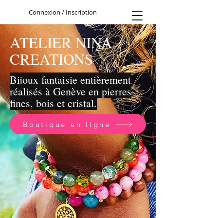
Connexion / Inscription
ATELIER NINA
CREATIONS
Bijoux fantaisie entièrement
réalisés à Genève en pierres
fines, bois et cristal.
Boutique en ligne