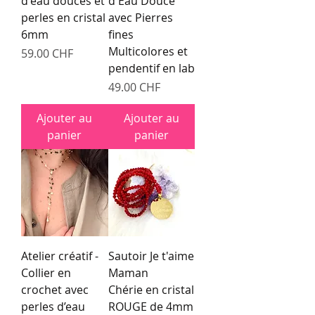
d'eau douces et
d'Eau Douce
perles en cristal
avec Pierres
6mm
fines
Multicolores et
Prix
59.00 CHF
pendentif en lab
Prix
49.00 CHF
Ajouter au
Ajouter au
panier
panier
Atelier créatif -
Sautoir Je t'aime
Collier en
Maman
crochet avec
Chérie en cristal
perles d’eau
ROUGE de 4mm