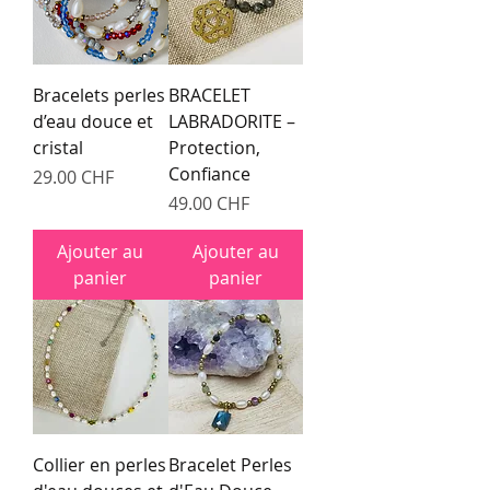
Bracelets perles
BRACELET
d’eau douce et
LABRADORITE –
cristal
Protection,
Confiance
Prix
29.00 CHF
Prix
49.00 CHF
Ajouter au
Ajouter au
panier
panier
Collier en perles
Bracelet Perles