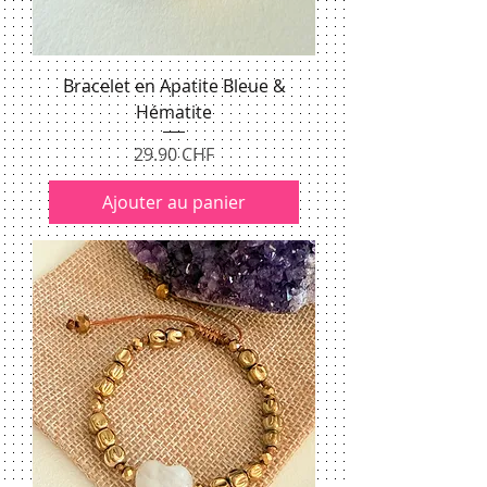
Bracelet en Apatite Bleue &
Hématite
Prix
29.90 CHF
Ajouter au panier