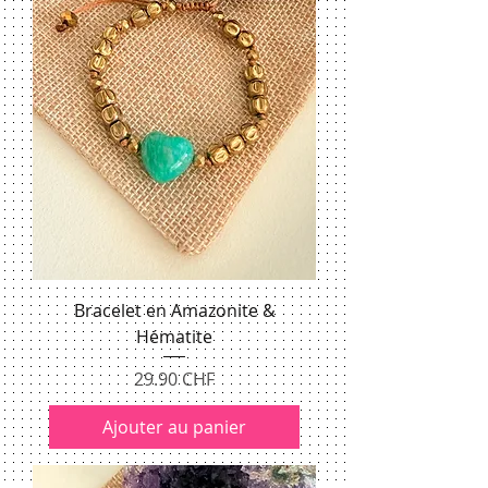
Bracelet en Amazonite &
Hématite
Prix
29.90 CHF
Ajouter au panier