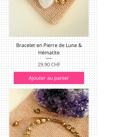
Bracelet en Pierre de Lune &
Hématite
Prix
29.90 CHF
Ajouter au panier