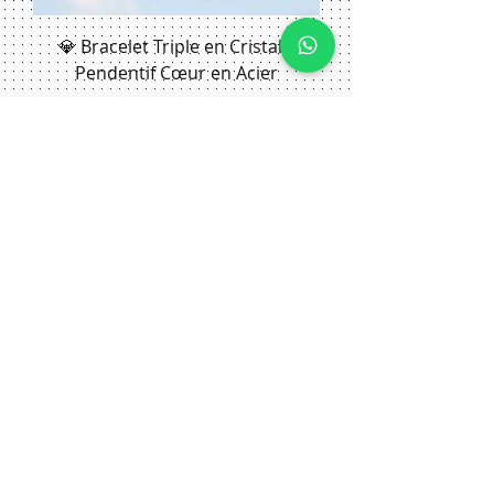
💎 Bracelet Triple en Cristal –
Pendentif Cœur en Acier
Inoxydable 💎
Prix
29.90 CHF
Ajouter au panier