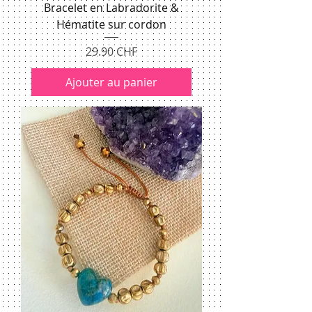
Bracelet en Labradorite &
Hématite sur cordon
Prix
29.90 CHF
Ajouter au panier