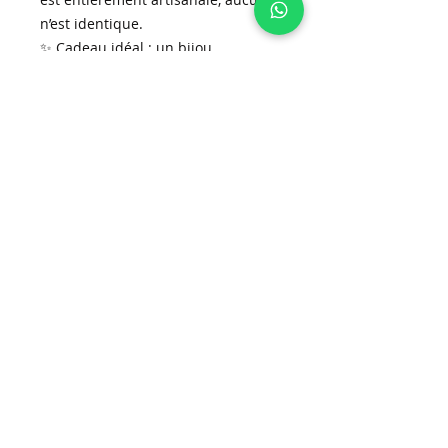
n’est identique.
✨ Cadeau idéal : un bijou
d’exception, symbole de renouveau,
de lumière et de douceur.
📦 Livraison rapide partout en
Suisse
💫 Disponible sur
www.ninacreations.ch
Inscrivez-vous à la newsletter!
S'abonner