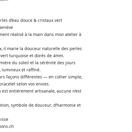
erles d’eau douce & cristaux vert
 Genève
ement réalisé à la main dans mon atelier à
, il marie la douceur naturelle des perles
x vert turquoise et dorés de 4mm.
mière du soleil et la sérénité des jours
s, lumineux et raffiné.
urs façons différentes — en collier simple,
racelet selon vos envies.
 est entièrement artisanale, aucune n’est
ption, symbole de douceur, d’harmonie et
uisse
ions.ch