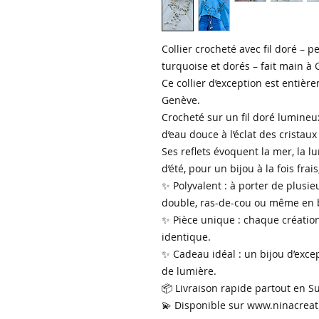
Collier crocheté avec fil doré – p
turquoise et dorés – fait main à
Ce collier d’exception est entièr
Genève.
Crocheté sur un fil doré lumineux
d’eau douce à l’éclat des cristau
Ses reflets évoquent la mer, la lu
d’été, pour un bijou à la fois frai
✨ Polyvalent : à porter de plusie
double, ras-de-cou ou même en b
✨ Pièce unique : chaque création
identique.
✨ Cadeau idéal : un bijou d’exce
de lumière.
📦 Livraison rapide partout en S
💫 Disponible sur www.ninacreat