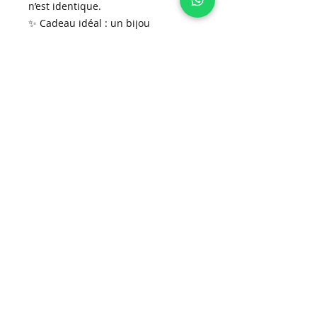
n’est identique.
✨ Cadeau idéal : un bijou
d’exception, symbole de lumière,
d’amour et de raffinement.
📦 Livraison rapide partout en
Suisse
💫 Disponible sur
www.ninacreations.ch
Inscrivez-vous à la newsletter!
S'abonner