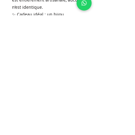
n’est identique.
✨ Cadeau idéal : un bijou
d’exception, symbole de lumière, de
douceur et d’harmonie.
📦 Livraison rapide partout en
Suisse
💫 Disponible sur
www.ninacreations.ch
Inscrivez-vous à la newsletter!
S'abonner