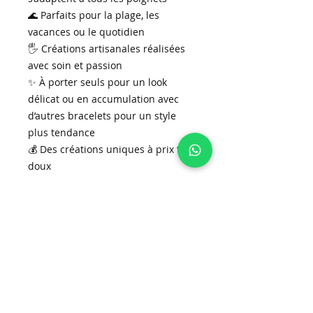
🌊 Parfaits pour la plage, les
vacances ou le quotidien
🖐️ Créations artisanales réalisées
avec soin et passion
✨ À porter seuls pour un look
délicat ou en accumulation avec
d’autres bracelets pour un style
plus tendance
💰 Des créations uniques à prix tout
doux
Chaque bracelet est une pièce
unique, pensée pour apporter une
touche de couleur et de naturel à
vos tenues d’été. Les associer, les
mélanger, les superposer… laissez
parler votre imagination !
Des perles authentiques, un
cordon en soie coloré et tout le