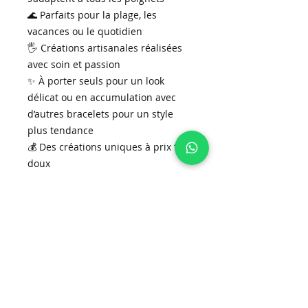
🌊 Parfaits pour la plage, les
vacances ou le quotidien
🖐️ Créations artisanales réalisées
avec soin et passion
✨ À porter seuls pour un look
délicat ou en accumulation avec
d’autres bracelets pour un style
plus tendance
💰 Des créations uniques à prix tout
doux
Chaque bracelet est une pièce
unique, pensée pour apporter une
touche de couleur et de naturel à
vos tenues d’été. Les associer, les
mélanger, les superposer… laissez
parler votre imagination !
Des perles authentiques, un
cordon en soie coloré et tout le