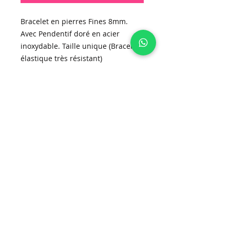
Bracelet en pierres Fines 8mm.
Avec Pendentif doré en acier
inoxydable. Taille unique (Bracelet
élastique très résistant)
Inscrivez-vous à la newsletter!
S'abonner
ATELIER NINA CREATIONS
ATELIERNINACREATIONS@GMAIL.COM